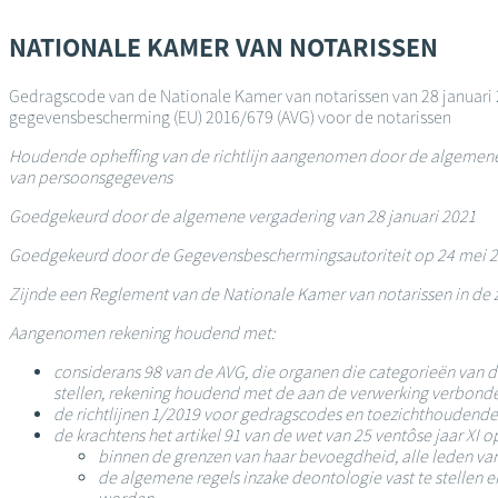
Overslaan
en
NATIONALE KAMER VAN NOTARISSEN
naar
de
Gedragscode van de Nationale Kamer van notarissen van 28 januari
inhoud
gegevensbescherming (EU) 2016/679 (AVG) voor de notarissen
gaan
Houdende opheffing van de richtlijn aangenomen door de algemene v
van persoonsgegevens
Goedgekeurd door de algemene vergadering van 28 januari 2021
Goedgekeurd door de Gegevensbeschermingsautoriteit op 24 mei 
Zijnde een Reglement van de Nationale Kamer van notarissen in de z
Aangenomen rekening houdend met:
considerans 98 van de AVG, die organen die categorieën van
stellen, rekening houdend met de aan de verwerking verbonden 
de richtlijnen 1/2019 voor gedragscodes en toezichthoudende 
de krachtens het artikel 91 van de wet van 25 ventôse jaar X
binnen de grenzen van haar bevoegdheid, alle leden van
de algemene regels inzake deontologie vast te stellen