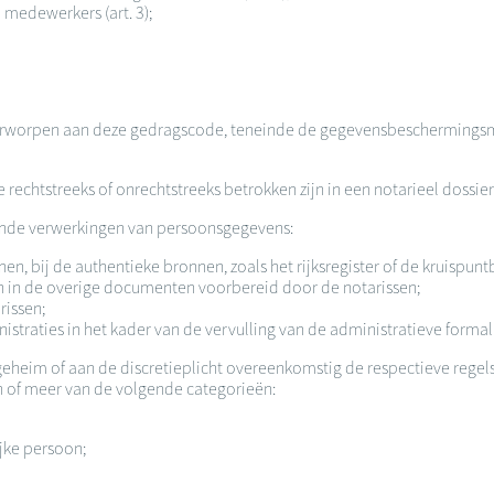
 medewerkers (art. 3);
derworpen aan deze gedragscode, teneinde de gegevensbeschermingsmaat
echtstreeks of onrechtstreeks betrokken zijn in een notarieel dossier
gende verwerkingen van persoonsgegevens:
, bij de authentieke bronnen, zoals het rijksregister of de kruispuntb
 in de overige documenten voorbereid door de notarissen;
rissen;
raties in het kader van de vervulling van de administratieve formali
heim of aan de discretieplicht overeenkomstig de respectieve regel
n of meer van de volgende categorieën:
jke persoon;