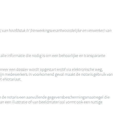
r) van hoofdstuk IV (Verwerkingsverantwoordelijke en verwerker) van
lle informatie die nodig is om een behoorlijke en transparante
neer een dossier wordt opgestart en/of via elektronische weg,
 zijn medewerkers. In voorkomend geval maakt de notaris gebruik van
t eNotariaat.
van de notaris een aanvullende gegevensbeschermingsmaatregel die
an een illustratie of van beeldmateriaal vormt ook een nuttige