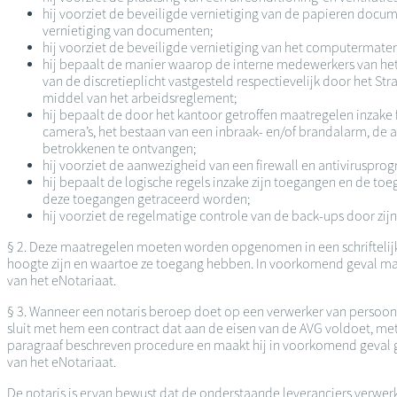
hij voorziet de beveiligde vernietiging van de papieren docu
vernietiging van documenten;
hij voorziet de beveiligde vernietiging van het computermateri
hij bepaalt de manier waarop de interne medewerkers van het 
van de discretieplicht vastgesteld respectievelijk door het
middel van het arbeidsreglement;
hij bepaalt de door het kantoor getroffen maatregelen inzake f
camera’s, het bestaan van een inbraak- en/of brandalarm, de 
betrokkenen te ontvangen;
hij voorziet de aanwezigheid van een firewall en antiviruspr
hij bepaalt de logische regels inzake zijn toegangen en de t
deze toegangen getraceerd worden;
hij voorziet de regelmatige controle van de back-ups door zijn
§ 2. Deze maatregelen moeten worden opgenomen in een schriftelijk 
hoogte zijn en waartoe ze toegang hebben. In voorkomend geval maak
van het eNotariaat.
§ 3. Wanneer een notaris beroep doet op een verwerker van persoo
sluit met hem een contract dat aan de eisen van de AVG voldoet, me
paragraaf beschreven procedure en maakt hij in voorkomend geval g
van het eNotariaat.
De notaris is ervan bewust dat de onderstaande leveranciers verwerke