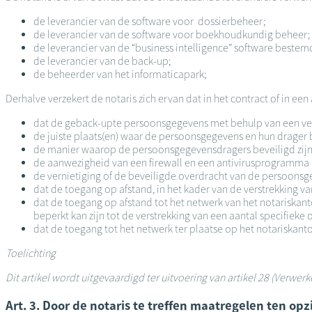
de leverancier van de software voor dossierbeheer;
de leverancier van de software voor boekhoudkundig beheer;
de leverancier van de “business intelligence” software bestem
de leverancier van de back-up;
de beheerder van het informaticapark;
Derhalve verzekert de notaris zich ervan dat in het contract of in ee
dat de geback-upte persoonsgegevens met behulp van een ver
de juiste plaats(en) waar de persoonsgegevens en hun drage
de manier waarop de persoonsgegevensdragers beveiligd zijn: 
de aanwezigheid van een firewall en een antivirusprogramma 
de vernietiging of de beveiligde overdracht van de persoonsg
dat de toegang op afstand, in het kader van de verstrekking v
dat de toegang op afstand tot het netwerk van het notariskant
beperkt kan zijn tot de verstrekking van een aantal specifieke
dat de toegang tot het netwerk ter plaatse op het notariskant
Toelichting
Dit artikel wordt uitgevaardigd ter uitvoering van artikel 28 (Verwer
Art. 3. Door de notaris te treffen maatregelen ten op