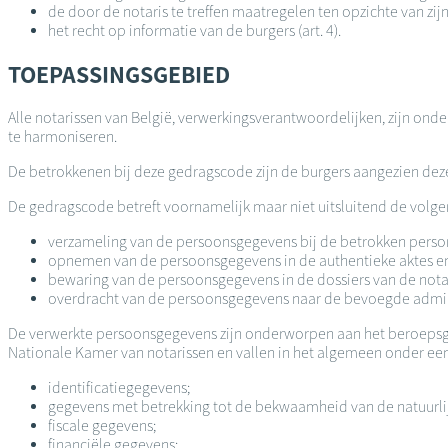
de door de notaris te treffen maatregelen ten opzichte van zijn
het recht op informatie van de burgers (art. 4).
TOEPASSINGSGEBIED
Alle notarissen van België, verwerkingsverantwoordelijken, zijn on
te harmoniseren.
De betrokkenen bij deze gedragscode zijn de burgers aangezien deze r
De gedragscode betreft voornamelijk maar niet uitsluitend de vol
verzameling van de persoonsgegevens bij de betrokken personen
opnemen van de persoonsgegevens in de authentieke aktes en
bewaring van de persoonsgegevens in de dossiers van de nota
overdracht van de persoonsgegevens naar de bevoegde administ
De verwerkte persoonsgegevens zijn onderworpen aan het beroepsge
Nationale Kamer van notarissen en vallen in het algemeen onder ee
identificatiegegevens;
gegevens met betrekking tot de bekwaamheid van de natuurli
fiscale gegevens;
financiële gegevens;