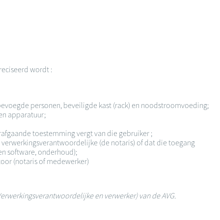
reciseerd wordt :
 bevoegde personen, beveiligde kast (rack) en noodstroomvoeding;
en apparatuur;
orafgaande toestemming vergt van die gebruiker ;
 verwerkingsverantwoordelijke (de notaris) of dat die toegang
een software, onderhoud);
toor (notaris of medewerker)
V (Verwerkingsverantwoordelijke en verwerker) van de AVG.