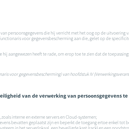
n van persoonsgegevens die hij verricht met het oog op de uitvoering v
unctionaris voor gegevensbescherming aan die, gelet op de specificite
die hij aangewezen heeft te rade, om erop toe te zien dat de toepass
tionaris voor gegevensbescherming) van hoofdstuk IV (Verwerkingsveran
 veiligheid van de verwerking van persoonsgegevens te
, zoals interne en externe servers en Cloud-systemen;
gevens bevatten geplaatst zijn en beperkt de toegang ertoe enkel tot
esysteem in het serverlokaal, een beveiligde kast (rack) en een noods