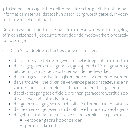
§ 1. Overeenkomstig de behoeften van de sector, geeft de notaris aa
informaticamateriaal dat tot hun beschikking wordt gesteld. In voo
portaal van het eNotariaat.
De vorm waarin de instructies aan de medewerkers worden opgelegd, 
of in een afzonderlijk document dat door de medewerkers ondertek
toepassing zijn.
§ 2. De in § 1 bedoelde instructies voorzien minstens :
dat de toegang tot de gegevens enkel is toegelaten in omsta
dat de gegevens enkel gebruikt, gekopieerd of in enige vor
uitvoering van de beroepstaken van de medewerker;
dat er in geval van twijfel bijkomende bijzonderheden worden 
de vertrouwelijkheid van de verwerkte persoonsgegevens en met
van de door de notariële instellingen beheerde registers en v
dat elke toegang tot officiële bronnen getraceerd wordt en
dossier van het notariskantoor;
dat geen enkel gegeven van de officiële bronnen ter plaatse (o
dat geen enkel gegeven van de officiële bronnen opgeslagen word
de gebruiksmodaliteiten inzake de persoonlijke chipkaarten (e
verboden gebruik door derden;
persoonlijke code ;