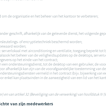
d om de organisatie en het beheer van het kantoor te verbeteren;
n ander geschrift, afhankelijk van de geleverde dienst, het volgende gep
sleutelings- of encryptietechniek beschermd worden;
r bewaard worden;
serverlokaal met airconditioning en ventilatie, toegang beperkt tot
alsook het beheer van de veiligheidsupdates op de desktops, servers 
egevens op het einde van het contract;
an een ondersteuningsdienst, tot de desktop van een gebruiker, de vo
oor afhankelijk kan zijn van de voorafgaandelijke toestemming van de
 ondersteuningsdiensten vermeld in het contract (bijv. bijwerking van 
oor enkel kan plaatsvinden in de aanwezigheid van een lid van het kan
ker) en van artikel 32 (Beveiliging van de verwerking) van hoofdstuk I
zichte van zijn medewerkers