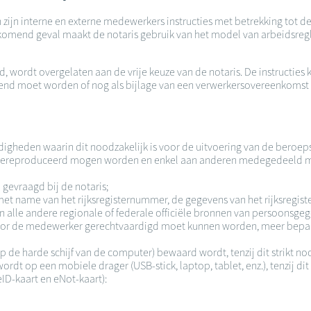
n zijn interne en externe medewerkers instructies met betrekking tot
rkomend geval maakt de notaris gebruik van het model van arbeidsregl
wordt overgelaten aan de vrije keuze van de notaris. De instructies
end moet worden of nog als bijlage van een verwerkersovereenkomst
ndigheden waarin dit noodzakelijk is voor de uitvoering van de bero
m gereproduceerd mogen worden en enkel aan anderen medegedeeld mo
gevraagd bij de notaris;
 name van het rijksregisternummer, de gegevens van het rijksregister
an alle andere regionale of federale officiële bronnen van persoonsge
 door de medewerker gerechtvaardigd moet kunnen worden, meer bepa
p de harde schijf van de computer) bewaard wordt, tenzij dit strikt no
t op een mobiele drager (USB-stick, laptop, tablet, enz.), tenzij dit 
ID-kaart en eNot-kaart):