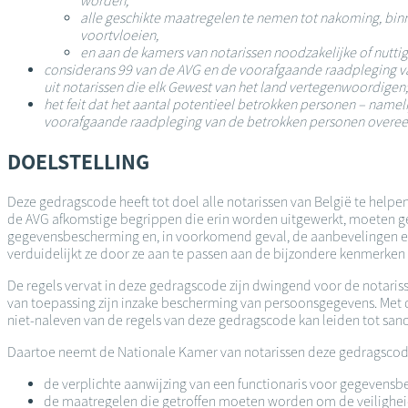
worden,
alle geschikte maatregelen te nemen tot nakoming, binn
voortvloeien,
en aan de kamers van notarissen noodzakelijke of nutti
considerans 99 van de AVG en de voorafgaande raadpleging v
uit notarissen die elk Gewest van het land vertegenwoordigen;
het feit dat het aantal potentieel betrokken personen – nameli
voorafgaande raadpleging van de betrokken personen overee
DOELSTELLING
Deze gedragscode heeft tot doel alle notarissen van België te help
de AVG afkomstige begrippen die erin worden uitgewerkt, moeten g
gegevensbescherming en, in voorkomend geval, de aanbevelingen e
verduidelijkt ze door ze aan te passen aan de bijzondere kenmerken 
De regels vervat in deze gedragscode zijn dwingend voor de notariss
van toepassing zijn inzake bescherming van persoonsgegevens. Met d
niet-naleven van de regels van deze gedragscode kan leiden tot sanc
Daartoe neemt de Nationale Kamer van notarissen deze gedragscode 
de verplichte aanwijzing van een functionaris voor gegevensbes
de maatregelen die getroffen moeten worden om de veiligheid 