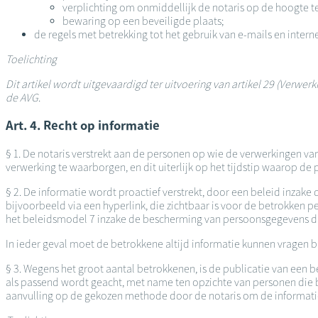
verplichting om onmiddellijk de notaris op de hoogte te
bewaring op een beveiligde plaats;
de regels met betrekking tot het gebruik van e-mails en intern
Toelichting
Dit artikel wordt uitgevaardigd ter uitvoering van artikel 29 (Verw
de AVG
.
Art. 4. Recht op informatie
§ 1. De notaris verstrekt aan de personen op wie de verwerkingen v
verwerking te waarborgen, en dit uiterlijk op het tijdstip waarop 
§ 2. De informatie wordt proactief verstrekt, door een beleid inza
bijvoorbeeld via een hyperlink, die zichtbaar is voor de betrokken
het beleidsmodel 7 inzake de bescherming van persoonsgegevens dat 
In ieder geval moet de betrokkene altijd informatie kunnen vragen b
§ 3. Wegens het groot aantal betrokkenen, is de publicatie van ee
als passend wordt geacht, met name ten opzichte van personen die bet
aanvulling op de gekozen methode door de notaris om de informatie