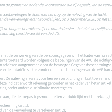
en de grenzen en onder de voorwaarden die zij bepaalt, van de verpli
ge aanbevelingen te doen met het oog op de naleving van de tucht;
an de verwerkingsverantwoordelijken, op 3 december 2020, op het Di
jk de burgers betrokken bij een notarisdossier – het niet wenselijk ma
nkomstig considerans 99 van de AVG.
en met de verwerking van de persoonsgegevens in het kader van hun ac
eïnterpreteerd worden volgens de bepalingen van de AVG, de richtl
n adviezen aangenomen door de bevoegde Gegevensbeschermingsautor
van de notariële sector, zonder dat hij de bepalingen van de AVG kan 
en. De naleving ervan is voor hen een verplichting en laat toe een in
eze indicatie wordt rekening gehouden in het kader van het in artik
ties, onder andere disciplinaire maatregelen.
aan, die de toepassingsmodaliteiten verduidelijkt met betrekking t
cherming (art. 1);
van de verwerking te verzekeren (art. 2);