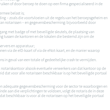
uiken of door beroep te doen op een firma gespecialiseerd in de
ermee belast is;
ng – zoals die voortvloeien uit de regels van het beroepsgeheim en
 van notarissen – en gegevensbescherming: bijvoorbeeld door
egang met badge of met beveiligde sleutels, de plaatsing van
ng tussen de kantoren en de lokalen die bestemd zijn om de
servers en apparatuur;
nen via de eID-kaart of via de eNot-kaart, en de manier waarop
s in geval van een totale of gedeeltelijke crash te vermijden.
 notariskantoor alsook eventuele verwerkers van dat kantoor op de
d dat voor alle notarissen beschikbaar is op het beveiligde portaal
 een adequate gegevensbescherming voor de sector te waarborgen en
e aan die verplichtingen te voldoen, volgt de notaris de in deze
t beschikbaar is voor al de notarissen op het beveiligde portaal