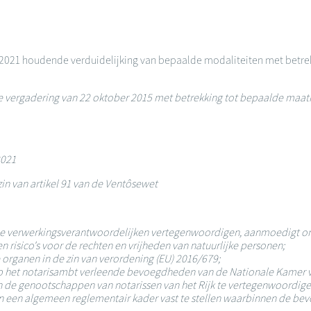
 2021 houdende verduidelijking van bepaalde modaliteiten met betre
ergadering van 22 oktober 2015 met betrekking tot bepaalde maatreg
2021
in van artikel 91 van de Ventôsewet
 de verwerkingsverantwoordelijken vertegenwoordigen, aanmoedigt o
risico's voor de rechten en vrijheden van natuurlijke personen;
organen in de zin van verordening (EU) 2016/679;
I op het notarisambt verleende bevoegdheden van de Nationale Kamer 
 de genootschappen van notarissen van het Rijk te vertegenwoordigen 
 en een algemeen reglementair kader vast te stellen waarbinnen de 