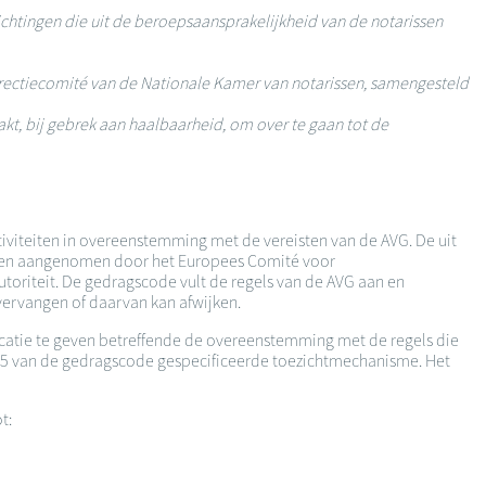
chtingen die uit de beroepsaansprakelijkheid van de notarissen
rectiecomité van de Nationale Kamer van notarissen, samengesteld
akt, bij gebrek aan haalbaarheid, om over te gaan tot de
tiviteiten in overeenstemming met de vereisten van de AVG. De uit
ijnen aangenomen door het Europees Comité voor
iteit. De gedragscode vult de regels van de AVG aan en
vervangen of daarvan kan afwijken.
dicatie te geven betreffende de overeenstemming met de regels die
el 5 van de gedragscode gespecificeerde toezichtmechanisme. Het
ot: